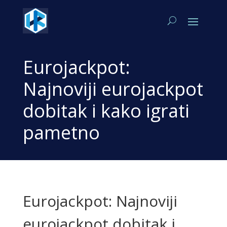
Eurojackpot:
Najnoviji eurojackpot
dobitak i kako igrati
pametno
Eurojackpot: Najnoviji
eurojackpot dobitak i