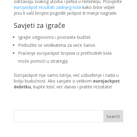
održavaju svakog utorka i petka u Helsinkiju. Provjerite
eurojackpot rezultati zadnjeg kola
kako biste vidjeli
jesu li vaši brojevi pogodili jackpot ili manje nagrade.
Savjeti za igrače
Igrajte odgovorno i postavite budžet.
Pridružite se sindikatima za veće šanse.
Praćenje
eurojackpot brojeva
iz prethodnih kola
može pomoći u strategiji.
Eurojackpot nije samo lutrija, već uzbuđenje i nada u
bolju budućnost. Ako sanjate o velikom
eurojackpot
dobitku
, kupite listić već danas i pratite rezultate!
Search