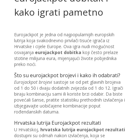
kako igrati pametno
Eurojackpot je jedna od najpopularnijih europskih
lutrija koja svakodnevno privlači tisuće igrača iz
Hrvatske i cijele Europe. Ova igra nudi mogućnost
osvajanja
eurojackpot dobitka
koji često prelaze
stotine milijuna eura, mijenjajući živote pobjednika
preko noći.
Što su eurojackpot brojevi i kako ih odabrati?
Eurojackpot brojevi
sastoje se od pet glavnih brojeva
od 1 do 50 i dvaju dodatnih zvijezda od 1 do 12. Igrači
biraju kombinaciju sami ili koriste brzi odabir. Da biste
povećali šanse, pratite statistiku prethodnih izvlačenja i
izbjegavajte uobičajene kombinacije poput
rođendanskih datuma.
Hrvatska lutrija Eurojackpot rezultati
U Hrvatskoj,
hrvatska lutrija eurojackpot rezultati
dostupni su odmah nakon izvlačenja, koja se